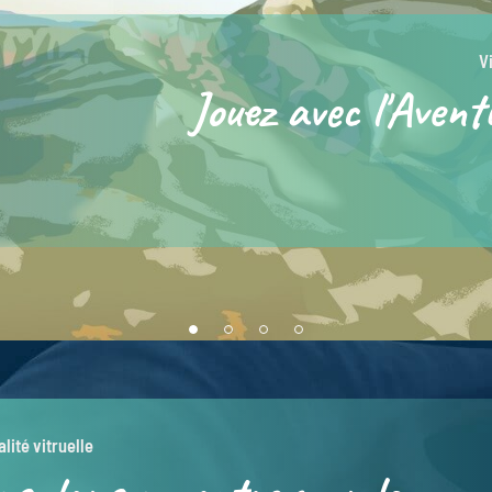
V
Jouez avec l'Avent
lité vitruelle