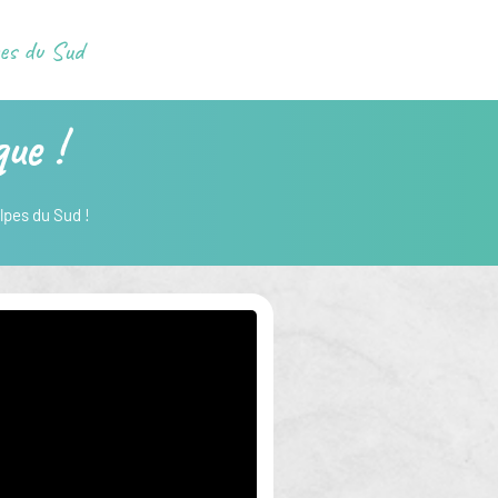
pes du Sud
ue !
lpes du Sud !